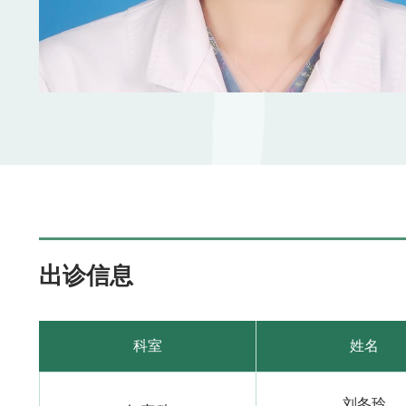
出诊信息
科室
姓名
刘冬玲