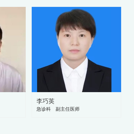
对急危重症患者实行一站式无中转急救医疗服务，
高急危重病的抢救成功率。
项目:各种创伤清创术、肌腱断裂缝合术、表浅异物
性脑卒中、急性冠脉综合征的急诊溶栓，急性呼吸
械通气治疗，各种休克的抢救等。
疗病种的整理和优化工作，重点加强对脑卒中、心
范建设。将中医药合理应用于临床，实施对脑卒
腹症的诊疗工作，将中西医结合特色突出并体现在
、北京大学第一医院、东方医院、同仁医院、首钢
李巧英
20分中心等医院有良好的业务联系，使技术水平得到
急诊科 副主任医师