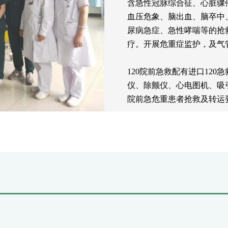
含急性冠脉综合征、心脏骤
血压危象、脑出血、脑卒中
尿病急症、急性哮喘等的抢
疗。开展危重症监护，及气
120院前急救配有进口12
仪、除颤仪、心电图机、吸
院前急危重患者抢救及转运
急诊设有急诊内外科诊室，
厅、注射室。配备便携式呼
脏除颤仪、多导联心电图机
救床、观察床、中心供氧和
快速现场诊断及抢救。为前
我科联合院前急救和重症医
数条常见多发病的“绿色急救