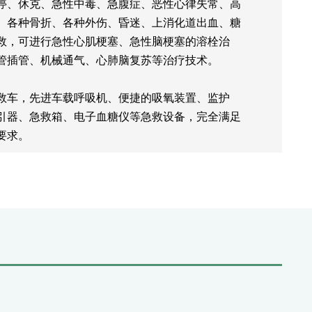
停、休克、急性中毒、急腹症、恶性心律失常、高
、各种骨折、各种外伤、昏迷、上消化道出血、糖
救，可进行急性心肌梗塞、急性脑梗塞的溶栓治
管插管、机械通气、心肺脑复苏等治疗技术。
0急救车，先进车载呼吸机、便捷的吸氧装置、监护
引器、急救箱、电子血糖仪等急救设备，完全满足
要求。
配有抢救室，急诊外科缝合室、留观室、输液大
吸机、无创呼吸机，多参数生命监护仪、全自动心
、自动洗胃机、输液泵、注射泵、电子血糖仪、抢
中心吸引系统。有规范完整的应急预案，可以进行
来就诊的患者提供24小时连续性专科医疗服务。
学科，创建了“三位一体”化急诊急救体系，开设了
通道”，依托院内核磁、CT、B超、床旁快速检