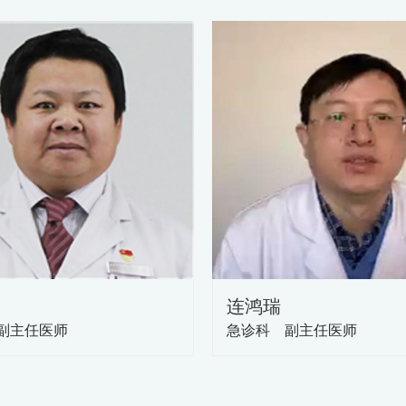
测、透析室、高压氧舱可以
大大缩短院前救护时间，提
目前急诊科开展的主要技术
取出术、心肺脑复苏术、急
窘迫综合征的早期诊断及机
我科还开展了中西医结合诊
肌梗死的中西医结合诊疗规
中、眩晕、胸痹心痛病、急
急诊急救的医疗活动当中。
急诊科与北京大学人民医院
连鸿瑞
医院、大兴区医院、大兴1
副主任医师
急诊科 副主任医师
很大提高。