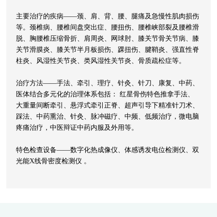
主要治疗的疾病——颈、肩、背、腰、腿痛及急慢性肌肉损伤
等。颈椎病、腰椎间盘突出症、腰扭伤、腰椎峡部裂及腰椎滑
脱、胸腰椎压缩骨折、肩周炎、网球肘、膝关节骨关节病、膝
关节滑膜炎、膝关节半月板损伤、踝扭伤、腱鞘炎、强直性脊
柱炎、风湿性关节炎、类风湿性关节炎、骨质疏松症等。
治疗方法——手法、牵引、理疗、针灸、针刀、康复、中药、
医体结合多元化的治理体系包括： 红星骨伤特色推拿手法、
大重量间断牵引、悬浮式牵引正脊、超声引导下精准针刀术、
踩法、中药熏治、针灸、脉冲磁疗、中频、低频治疗，微电脑
疼痛治疗，中医辩证中药内服及外用等。
特色检查设备——数字化热成像仪、体感诱发电位检测仪、双
光能X线骨密度检测仪 。