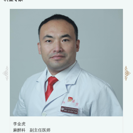
李金虎
陈
麻醉科 副主任医师
麻