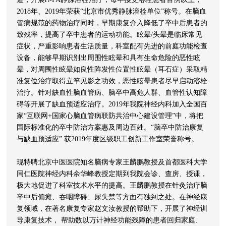
2018年、2019年荣获“北京市优秀静脉溶栓单位”称号。在脑血
管病规范的药物治疗同时，早期康复介入降低了卒中后患者的
致残率，提高了卒中患者的运动功能。眩晕/头晕是临床常见
症状，严重影响患者生活质量，科室配有先进的前庭功能检查
设备，能够早期识别出周围性眩晕和具有生命危险的恶性眩
晕，对周围性眩晕如良性阵发性位置性眩晕（耳石症）采取精
准复位治疗取得立竿见影之功效，恶性眩晕患者尽早启动溶栓
治疗。针对缺血性脑血管病、脑卒中高危人群、血管性认知障
碍等开展了缺血预适应治疗。2019年我院神经内科加入全国百
家“互联网+国家心脑血管病联防共治中心建设管理”中，将把
国际标准化的卒中防治方案惠及周边百姓。“脑卒中防治康复
与缺血预适应” 获2019年度区级职工创新工作室荣誉称号。
现特聘北京中医医院知名脑病专家王麟鹏教授及首都医科大学
同仁医院神经内科余华峰教授定期到我院会诊、查房、授课，
极大地促进了科室技术水平的提高。王麟鹏教授在针灸治疗脑
卒中后偏瘫、吞咽障碍、尿失禁等方面有独到之处。在神经康
复领域，在著名康复专家赵文汝教授的帮助下，开展了神经训
导康复技术， 帮助数以万计神经功能残障的患者回归家庭、