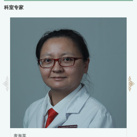
科室专家
庞海英
谢