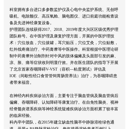
科室拥有多台进口多参数监护仪及心电中央监护系统、无创呼
吸机、电除颤仪、高压氧舱、脑电图仪、进口前庭功能检查设
备及先进神经康复设备。
护理团队连续获得2017、2018、2019年度大兴区区级优秀护理
团队称号。在中医护理及康复护理方面，开展的中医护理技
术：穴位放血，穴位拔罐，耳穴贴压，穴位艾灸，穴位贴敷，
红外线疼痛治疗、中药膏摩等中医操作。科室根据中医理论研
制中药膏摩外治制剂针对中风的肢体偏瘫及头面部引发的麻、
凉、胀、痛等症状收到明显疗效。并在医生团队的指导下开展
了北京首家吞咽障碍V-VST（容积—粘度测试）评估及
IOE（间歇性经口食管管饲胃肠营养法）治疗，为吞咽障碍患
者带来福音。
在神经内科疾病诊治方面，主要专注于脑血管病及脑血管病后
偏瘫、吞咽障碍、认知障碍等康复治疗。在自免性脑炎、视神
经脊髓炎谱系疾病等神经系统疑难疾病诊治方面积累了较丰富
的临床经验。
科内卒中团队，在2015年建立缺血性脑卒中静脉溶栓绿色通
道，开展rt-PA静脉溶栓治疗，每年接受溶栓患者百例以上，