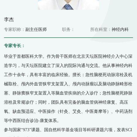
李杰
专家职称：
副主任医师
职务：
所在科室：
神经内科
专家专长：
毕业于首都医科大学。作为骨干医师在北京天坛医院神经介入中心深
造学习，与天坛医院建立了深入的院际沟通与交流。他从事神经内科
工作十余年，具有丰富的临床经验。擅长：急性脑梗死动脉溶栓及机
械取栓、颅内外血管狭窄支架置入、颅内动脉瘤以及脑动静脉畸形栓
塞、静脉窦狭窄支架置入等脑血管疾病的介入诊疗；急性脑梗死静脉
溶栓及常规诊疗；同时，团队具有完备的脑血管病神经康复、高压
氧、缺血预适应、中医操作（针灸、艾灸、中医膏摩等）、中药汤剂
等中西医结合诊治-康复体系。
参与国家“973”课题、国自然科学基金项目等科研课题六项，发表SCI