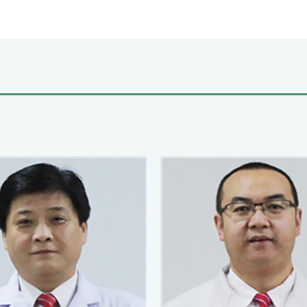
经过多年的努力，已经形成
及运动医学科。能够完成绝
1.脊柱外科方面：能够完
椎病前路及后路手术、腰椎
2.关节外科方面：人工髋、
节置换术。
3.创伤骨科方面：能够完
固定（包括髋关节、膝关节
路、后路手术）、骶髂关节
4.运动医学方面： 重点研
者的手术治疗，尤其是骨科
间孔镜下手术治疗腰椎间盘
下手术治疗骨关节炎、膝关
以及颈椎病、腰椎间盘突出
骨科作为大兴区骨科唯一的
的团队，具有危重病人抢救
富的临床经验，因为合并很