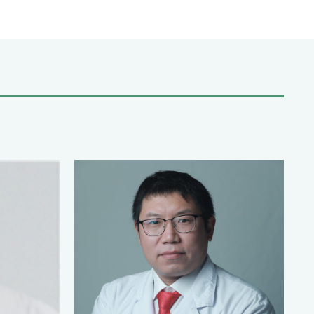
了四个骨科亚科：脊柱外科、关节外科、创伤骨科
大多数骨科手术。
成脊柱骨折椎弓根螺钉内固定及前路钢板内固定、颈
管狭窄、腰椎滑脱手术、椎体肿瘤。
膝关节置换术，2014年完成了大兴区首例人工肩关
成四肢骨折交锁髓内钉、钢板内固定、关节内骨折内
、踝关节）、髋臼、骨盆骨折内固定（包括骨盆前
分离空心螺钉内固定术 。
究攻关的领域及方向是高龄（80岁以上）骨科疾病患
微创手术，如：经皮椎体成形术治疗椎体骨折；椎
突出症、腰椎管狭窄等老年脊柱外科疾病；关节镜
节半月板损伤及膝关节交叉韧带损伤等关节疾病，
射频消融治疗。
一个医学重点培育学科，是一个有朝气、积极向上
、治疗的能力。尤其对于高龄骨科疾病手术，有丰
多内科疾病，手术的风险高以及恶劣的医患关系，