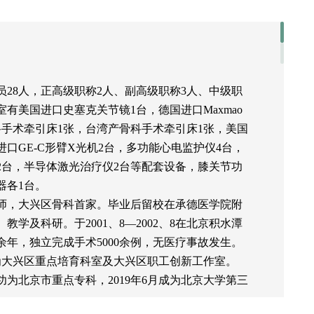
员28人，正高级职称2人、副高级职称3人、中级职
室有美国进口史塞克关节镜1台，德国进口Maxmao
科手术牵引床1张，台湾产骨科手术牵引床1张，美国
进口GE-C形臂X光机2台，多功能心电监护仪4台，
2台，半导体激光治疗仪2台等配套设备，膝关节功
器各1台。
师，大兴区骨科首家。毕业后留校在承德医学院附
学及科研。于2001、8—2002、8在北京积水潭
余年，独立完成手术5000余例，无医疗事故发生。
批为大兴区重点培育科室及大兴区职工创新工作室。
成功为北京市重点专科，2019年6月成为北京大学第三