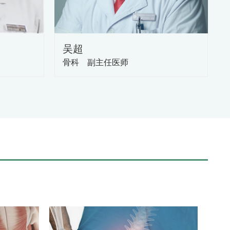
，本科室近年来为近400余例高龄患者解决了病痛，
岁，围手术期死亡低，受到了患者的好评，凭借高龄骨
年1月被评为大兴区创新工作室。
吴超
善本团队的技术优势，提高服务质量，竭诚为患者
骨科 副主任医师
合医院骨科品牌。