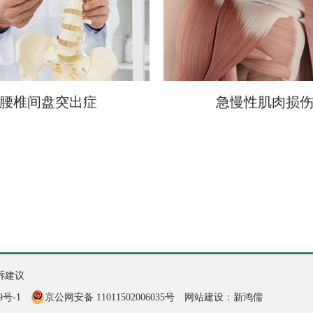
腰椎间盘突出症
急慢性肌肉损
诉建议
9号-1
京公网安备 11011502006035号
网站建设：新鸿儒