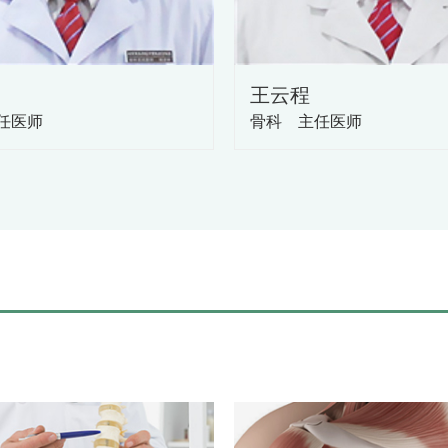
很多医院拒收高龄骨科患者
手术患者最高年龄为104
科疾病手术的开展于2014
王云程
骨科全体医护人员将不断完
任医师
骨科 主任医师
服务，打造大兴区中西医结