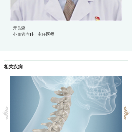
亓良森
宋
心血管内科 主任医师
心
相关疾病