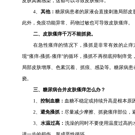
皮肤真菌感染，这都可以导致皮肤瘙痒。
4、
其他：
糖尿病患者的尿液会直接刺激局部皮
此外，免疫功能异常、药物过敏也可导致皮肤瘙痒。
二、皮肤瘙痒千万不能抓挠。
在急性瘙痒的情况下，搔抓是非常有效的止痒
现
“瘙痒-搔抓-瘙痒”的循环，搔抓不再彻底抑制痒
局部皮肤增厚、色素沉着、抓痕、感染等。糖尿病患
挠。
三、糖尿病合并皮肤瘙痒怎么办？
1、
控制血糖：
血糖不稳定或持续升高是根本原
2、
避免搔抓：
尽量减少摩擦、抓挠瘙痒部位，
3、
水温过高：
洗澡的同时不要使用温度过高的
进一步的损伤，形成恶性循环。