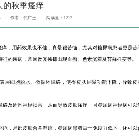
人的秋季瘙痒
3
作者：代广玉
阅读量：
1212
瘙痒，用药效果也不佳，真是很苦恼，尤其
对糖尿病患者更是苦
特征的疾病，
常因反复搔抓出现血痂、色素沉着及苔藓样变等。
表层细胞脱水、微循环障碍，使得皮肤屏障功能下降，导致皮
障碍及周围神经损害，从而导致皮肤瘙痒；且糖尿病神经病可以
。
痤疮，局部皮肤合并湿疹，糖尿病患者由于免疫力低下，还可以