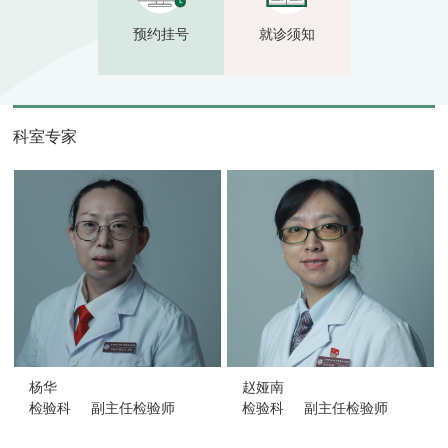
检验科设有临床体液、血液专业、临床化学专业、临床免
预约挂号
就诊须知
疫学、临床微生物专业、HIV初筛实验室、细胞分子遗传
专业、和血库。开展了包括血液及各种体液的形态、生
化、免疫、微生物和分子生物学等检验技术和内容300余
项检测项目。
科室专家
科室拥有种类齐全、技术先进、自动化程度较高的检验仪
器设备。包括全自动血细胞分析系统、全自动尿液有形成
份分析系统、全自动大型生化分析仪、全自动大型免疫分
析设备、全自动凝血分析仪、全自动血培养仪、全自动微
生物鉴定药敏分析仪、全自动荧光定量基因扩增分析仪等
设备，实现了临床检验自动化和标准化，全方位为患者和
临床科研提供准确及时的检验服务。同时建立了完善的质
量管理体系，科室硬件和软件建设实现了跨越式发展，成
为设备先进、功能完善、检测水平较高、管理规范、质量
可靠的综合性临床检验实验室。
杨华
赵娅南
检验科
副主任检验师
检验科
副主任检验师
检验科深入践行于科学发展观，本着“以病人为中心”的服
务理念，坚持质量就是生命的宗旨。不断开展新技术、新