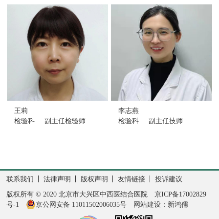
项目;不断评价和优化已开展的检验技术;不断加强质量理
体系建设，提高检验质量和效益;我们的目标是高效、快
速、准确、求真！
咨询电话：010-61278007
王莉
李志燕
检验科
副主任检验师
检验科
副主任技师
联系我们
法律声明
版权声明
友情链接
投诉建议
版权所有 © 2020 北京市大兴区中西医结合医院
京ICP备17002829
号-1
京公网安备 11011502006035号
网站建设：新鸿儒