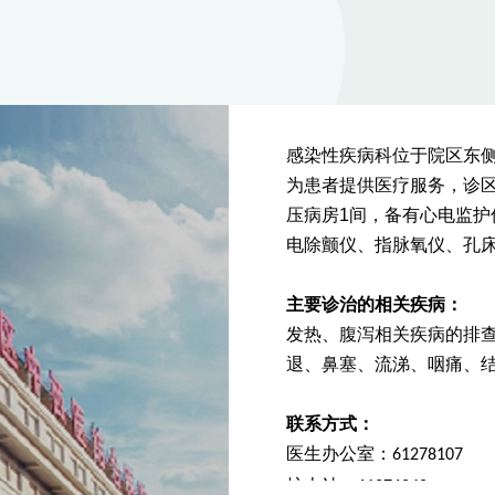
感染性疾病科位于院区东
为患者提供医疗服务，诊
压病房
1
间，
备有心电监护
电除颤仪、指脉氧仪、孔
主要诊治的相关疾病：
发热、腹泻相关疾病的排
退、鼻塞、流涕、咽痛、
联系方式：
医生办公室：
61278107
护士站：
61276848