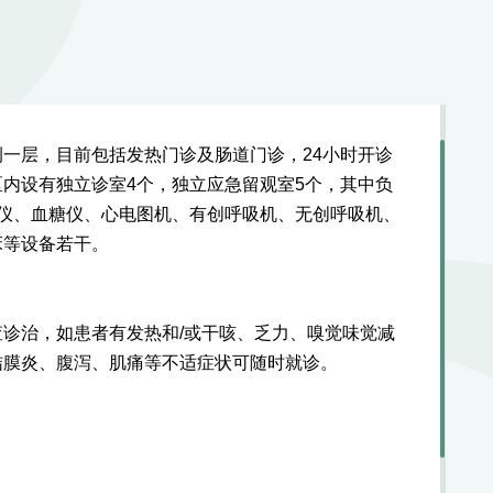
侧
一
层，目前包括发热门诊及肠道门
诊
，
24
小时开诊
区内
设有独立诊室
4
个，独立应急留观室
5
个，其中负
仪、血糖仪、心电图机、有创呼吸机、无创呼吸机、
床等设备若干。
查诊治，如患者
有发热和
/
或干咳、乏力、嗅觉味觉减
结膜炎、腹泻、肌痛等不适症状
可
随时
就诊。